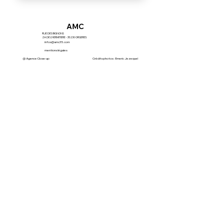
AMC
RUE DES BIGNONS
ZA DE L'HERMITIERE - 35230 ORGERES
infos@amc35.com
mentions légales
@ Agence Close-up
Crédits photos : Emeric Jezequel