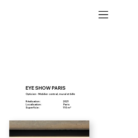
EYE SHOW PARIS
Opticien - Mobilier central, mural et bille
Réalisation :
2021
Localisation :
Paris
Superficie :
110 m²