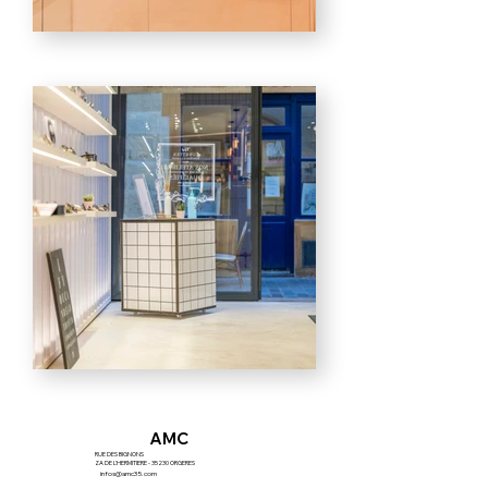
AMC
RUE DES BIGNONS
ZA DE L'HERMITIERE - 35230 ORGERES
infos@amc35.com